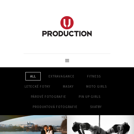
ALL
EXTRAVAGANCE
FITNESS
LETECKÉ FOTKY
MASKY
MOTO GIRLS
PÁROVÉ FOTOGRAFIE
PIN UP GIRLS
PRODUKTOVÁ FOTOGRAFIE
SVATBY